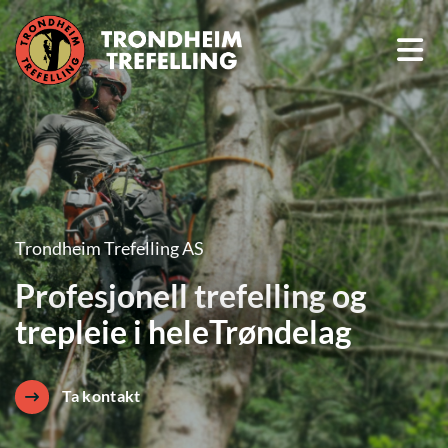
Trondheim Trefelling AS
Profesjonell trefelling og
trepleie i heleTrøndelag
Ta kontakt