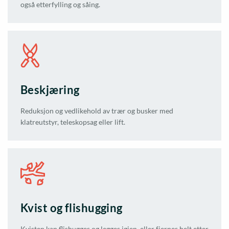
også etterfylling og såing.
Beskjæring
Reduksjon og vedlikehold av trær og busker med
klatreutstyr, teleskopsag eller lift.
Kvist og flishugging
Kvisten kan flishugges og legges igjen, eller fjernes helt etter